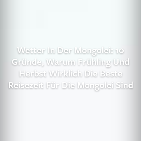
Wetter In Der Mongolei: 10
Gründe, Warum Frühling Und
Herbst Wirklich Die Beste
Reisezeit Für Die Mongolei Sind