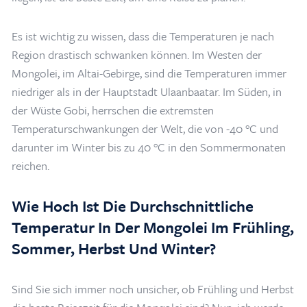
Es ist wichtig zu wissen, dass die Temperaturen je nach
Region drastisch schwanken können. Im Westen der
Mongolei, im Altai-Gebirge, sind die Temperaturen immer
niedriger als in der Hauptstadt Ulaanbaatar. Im Süden, in
der Wüste Gobi, herrschen die extremsten
Temperaturschwankungen der Welt, die von -40 °C und
darunter im Winter bis zu 40 °C in den Sommermonaten
reichen.
Wie Hoch Ist Die Durchschnittliche
Temperatur In Der Mongolei Im Frühling,
Home
/
Blogs & Artikel
/
Wie ist das Wetter in der Mongolei? 10 Gründe,
Sommer, Herbst Und Winter?
warum Frühling und Herbst wirklich die beste Reisezeit für die Mongolei
sind
Sind Sie sich immer noch unsicher, ob Frühling und Herbst