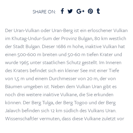
SHARE ON:
Der Uran-Vulkan oder Uran-Berg ist ein erloschener Vulkan
im Khutag-Undur-Sum der Provinz Bulgan, 80 km westlich
der Stadt Bulgan. Dieser 1686 m hohe, inaktive Vulkan hat
einen 500-600 m breiten und 50-60 m tiefen Krater und
wurde 1965 unter staatlichen Schutz gestellt. Im Inneren
des Kraters befindet sich ein kleiner See mit einer Tiefe
von 1,5 m und einem Durchmesser von 20 m, der von
Bäumen umgeben ist. Neben dem Vulkan Uran gibt es
noch drei weitere inaktive Vulkane, die Sie erkunden
können. Der Berg Tulga, der Berg Togoo und der Berg
Home
/
Blogs & Artikel
/
Vulkan Uran in der Provinz Bulgan
Jalavch befinden sich 12 km südlich des Vulkans Uran.
Wissenschaftler vermuten, dass diese Vulkane zuletzt vor
20-25 Tausend Jahren ausgebrochen sind. Die Flora