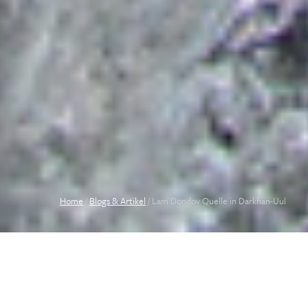
Home
/
Blogs & Artikel
/
Lam Dondov Quelle in Darkhan-Uul