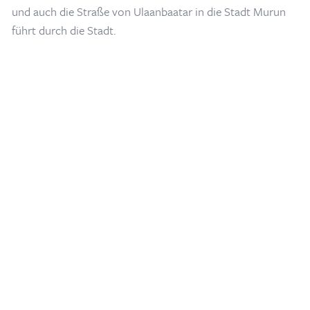
und auch die Straße von Ulaanbaatar in die Stadt Murun
führt durch die Stadt.
Home
/
Blogs & Artikel
/
Bulgan Hauptstadt der Provinz Bulgan