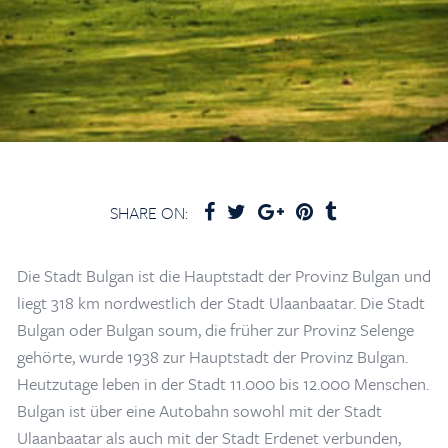
SHARE ON:
Die Stadt Bulgan ist die Hauptstadt der Provinz Bulgan und
liegt 318 km nordwestlich der Stadt Ulaanbaatar. Die Stadt
Bulgan oder Bulgan soum, die früher zur Provinz Selenge
gehörte, wurde 1938 zur Hauptstadt der Provinz Bulgan.
Heutzutage leben in der Stadt 11.000 bis 12.000 Menschen.
Bulgan ist über eine Autobahn sowohl mit der Stadt
Ulaanbaatar als auch mit der Stadt Erdenet verbunden,