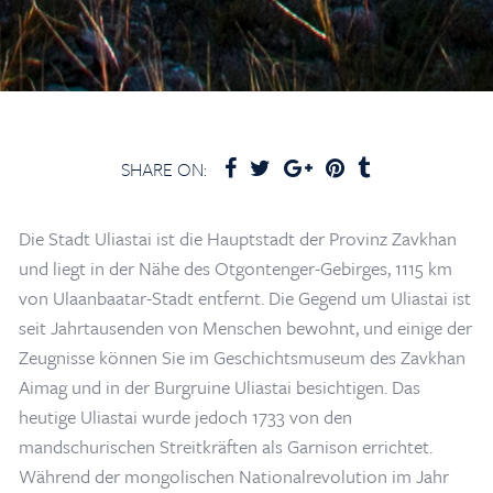
SHARE ON:
Die Stadt Uliastai ist die Hauptstadt der Provinz Zavkhan
und liegt in der Nähe des Otgontenger-Gebirges, 1115 km
von Ulaanbaatar-Stadt entfernt. Die Gegend um Uliastai ist
seit Jahrtausenden von Menschen bewohnt, und einige der
Zeugnisse können Sie im Geschichtsmuseum des Zavkhan
Aimag und in der Burgruine Uliastai besichtigen. Das
heutige Uliastai wurde jedoch 1733 von den
mandschurischen Streitkräften als Garnison errichtet.
Während der mongolischen Nationalrevolution im Jahr