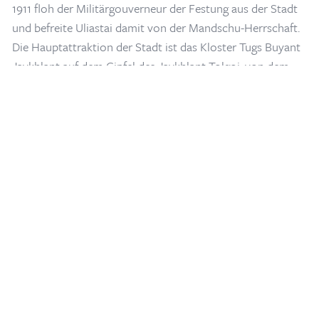
1911 floh der Militärgouverneur der Festung aus der Stadt
Home
/
Blogs & Artikel
/
Uliastai & Tosontsengel Stadt in Zavkhan
und befreite Uliastai damit von der Mandschu-Herrschaft.
Die Hauptattraktion der Stadt ist das Kloster Tugs Buyant
Javkhlant auf dem Gipfel des Javkhlant Tolgoi, von dem
aus man einen herrlichen Panoramablick auf die Stadt und
den Fluss Chigestei hat, der durch Uliastai fließt. Die Stadt
Tosontsengel ist nach der Stadt Uliastai der zweitgrößte
Soum der Provinz Zavkhan. Sie liegt am nördlichen Ufer
des Flusses Ider und ist für ihr raues Klima bekannt, denn
die Temperatur kann im Winter bis auf -53 °C sinken, was
Tosontsengel zum kältesten Ort der Mongolei macht. Die
Stadt Tosontsengel hat rund 9000 Einwohner, von denen
95 % Chalkha und die anderen 5 % Oirat sind. Es gibt
mehrere Autobahnen, die die Stadt mit Uliastai, Murun,
Tsetserleg und Ulaangom verbinden, und es gibt einen
kleinen Flughafen am Südufer des Flusses Ider.