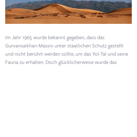
Im Jahr 1965 wurde bekannt gegeben, dass das
Gurvansaikhan-Massiv unter staatlichen Schutz gestellt
Home
/
Blogs & Artikel
/
Gobi Gurvan Saikhan Nationalpark in Umnugobi
und nicht berührt werden sollte, um das Yol-Tal und seine
Fauna zu erhalten. Doch glücklicherweise wurde das
Gebiet 1993 wieder geöffnet und der Gobi-Gurvansaikhan-
Nationalpark für touristische Zwecke eingerichtet.