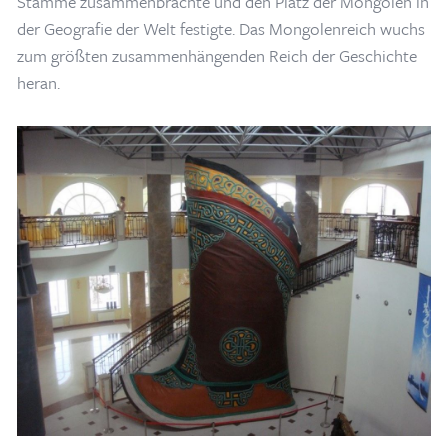
Stämme zusammenbrachte und den Platz der Mongolen in
der Geografie der Welt festigte. Das Mongolenreich wuchs
zum größten zusammenhängenden Reich der Geschichte
heran.
Home
/
Blogs & Artikel
/
Genghis Khan Statue in der Provinz Tuv