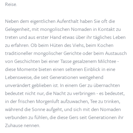
Reise.
Neben dem eigentlichen Aufenthalt haben Sie oft die
Gelegenheit, mit mongolischen Nomaden in Kontakt zu
treten und aus erster Hand etwas über ihr tägliches Leben
zu erfahren. Ob beim Hüten des Viehs, beim Kochen
traditioneller mongolischer Gerichte oder beim Austausch
von Geschichten bei einer Tasse gesalzenem Milchtee -
diese Momente bieten einen seltenen Einblick in eine
Lebensweise, die seit Generationen weitgehend
unverändert geblieben ist. In einem Ger zu übernachten
bedeutet nicht nur, die Nacht zu verbringen - es bedeutet,
in der frischen Morgenluft aufzuwachen, Tee zu trinken,
Home
/
Blogs & Artikel
/
Türkische historische Sehenswürdigkeiten in der Mongolei
/
10
während die Sonne aufgeht, und sich mit den Nomaden
Unvergessliche Erlebnisse auf einer Mongolei-Tour
verbunden zu fühlen, die diese Gers seit Generationen ihr
Zuhause nennen.