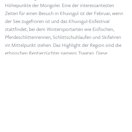
Höhepunkte der Mongolei. Eine der interessantesten
Zeiten für einen Besuch in Khuvsgul ist der Februar, wenn
der See zugefroren ist und das Khuvsgul-Eisfestival
stattfindet, bei dem Wintersportarten wie Eisfischen,
Home
/
Blogs & Artikel
/
Eisfischen
Pferdeschlittenrennen, Schlittschuhlaufen und Skifahren
im Mittelpunkt stehen. Das Highlight der Region sind die
ethnischen Rentierzüchter namens Tsaatan. Diese
ethnische Gruppe türkischen Ursprungs, die mit den
Tuvernern verwandt ist, ist das exotischste und
mystischste Volk, das in kleiner Zahl in den
wunderschönen Taigas lebt. Die Tsaatan verehren "den
ewigen blauen Himmel und Mutter Erde" und haben sich
eine alte, ungewöhnliche Kultur bewahrt, die auf
schamanistischen Ritualen und der Rentierzucht im Wald
beruht. In dieser Gegend ist eher der Schamanismus als der
Buddhismus die Religion der Wahl.